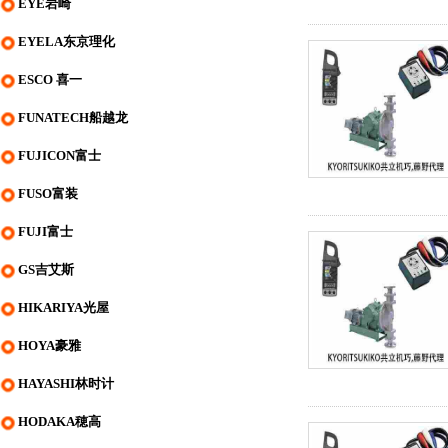
EYE岩崎
EYELA东京理化
ESCO 喜一
FUNATECH船越龙
FUJICON富士
FUSO富装
FUJI富士
GS吉艾斯
HIKARIYA光屋
HOYA豪雅
HAYASHI林时计
HODAKA穂高