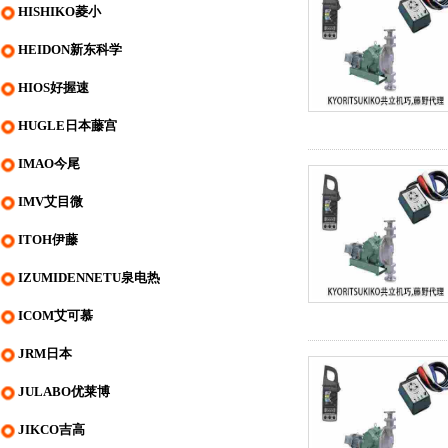
HISHIKO菱小
HEIDON新东科学
HIOS好握速
HUGLE日本藤宫
IMAO今尾
IMV艾目微
ITOH伊藤
IZUMIDENNETU泉电热
ICOM艾可慕
JRM日本
JULABO优莱博
JIKCO吉高