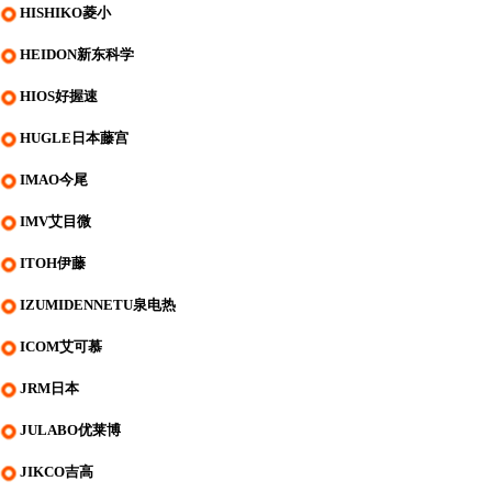
HISHIKO菱小
HEIDON新东科学
HIOS好握速
HUGLE日本藤宫
IMAO今尾
IMV艾目微
ITOH伊藤
IZUMIDENNETU泉电热
ICOM艾可慕
JRM日本
JULABO优莱博
JIKCO吉高