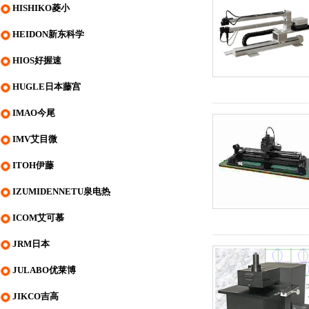
HISHIKO菱小
HEIDON新东科学
HIOS好握速
HUGLE日本藤宫
IMAO今尾
IMV艾目微
ITOH伊藤
IZUMIDENNETU泉电热
ICOM艾可慕
JRM日本
JULABO优莱博
JIKCO吉高