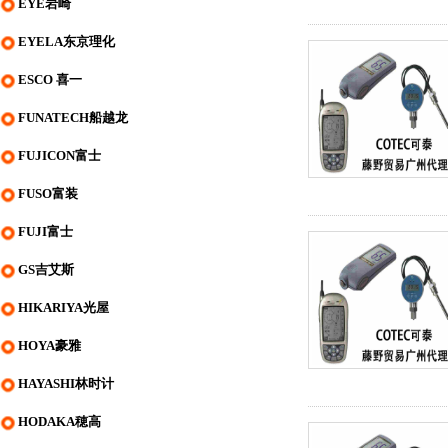
EYE岩崎
EYELA东京理化
ESCO 喜一
FUNATECH船越龙
FUJICON富士
FUSO富装
FUJI富士
GS吉艾斯
HIKARIYA光屋
HOYA豪雅
HAYASHI林时计
HODAKA穂高