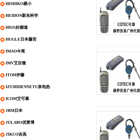
HISHIKO菱小
HEIDON新东科学
HIOS好握速
HUGLE日本藤宫
IMAO今尾
IMV艾目微
ITOH伊藤
IZUMIDENNETU泉电热
ICOM艾可慕
JRM日本
JULABO优莱博
JIKCO吉高