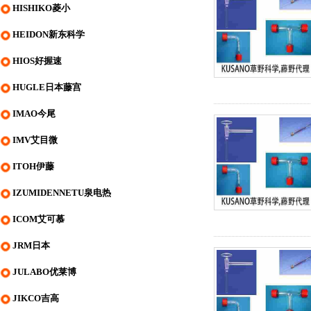
HISHIKO菱小
HEIDON新东科学
HIOS好握速
HUGLE日本藤宫
IMAO今尾
IMV艾目微
ITOH伊藤
IZUMIDENNETU泉电热
ICOM艾可慕
JRM日本
JULABO优莱博
JIKCO吉高