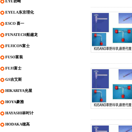
EYE岩崎
EYELA东京理化
ESCO 喜一
FUNATECH船越龙
FUJICON富士
FUSO富装
FUJI富士
GS吉艾斯
HIKARIYA光屋
HOYA豪雅
HAYASHI林时计
HODAKA穂高