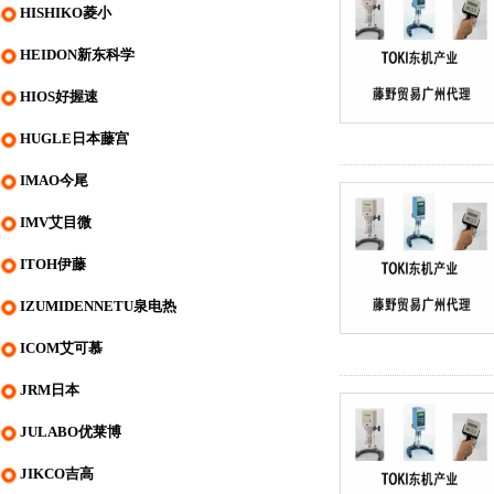
HISHIKO菱小
HEIDON新东科学
HIOS好握速
HUGLE日本藤宫
IMAO今尾
IMV艾目微
ITOH伊藤
IZUMIDENNETU泉电热
ICOM艾可慕
JRM日本
JULABO优莱博
JIKCO吉高