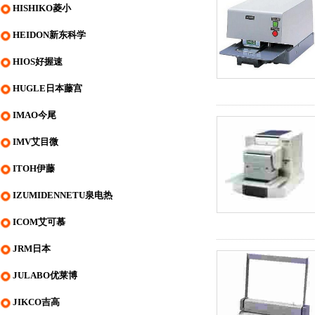
HISHIKO菱小
HEIDON新东科学
HIOS好握速
HUGLE日本藤宫
IMAO今尾
IMV艾目微
ITOH伊藤
IZUMIDENNETU泉电热
ICOM艾可慕
JRM日本
JULABO优莱博
JIKCO吉高