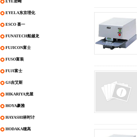
EYE岩崎
EYELA东京理化
ESCO 喜一
FUNATECH船越龙
FUJICON富士
FUSO富装
FUJI富士
GS吉艾斯
HIKARIYA光屋
HOYA豪雅
HAYASHI林时计
HODAKA穂高