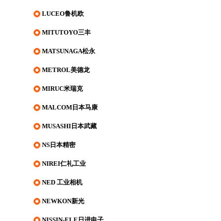
LUCEO鲁机欧
MITUTOYO三丰
MATSUNAGA松永
METROL美德龙
MIRUC米瑞克
MALCOM日本马康
MUSASHI日本武藏
NS日本精密
NIREI仁礼工业
NED 工业相机
NEWKON新光
NISSIN-ELE日进电子