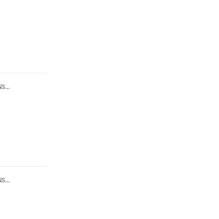
...
...