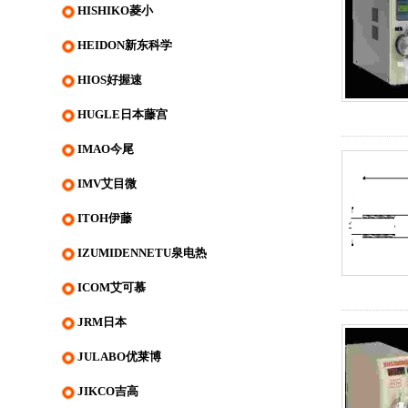
HISHIKO菱小
HEIDON新东科学
HIOS好握速
HUGLE日本藤宫
IMAO今尾
IMV艾目微
ITOH伊藤
IZUMIDENNETU泉电热
ICOM艾可慕
JRM日本
JULABO优莱博
JIKCO吉高