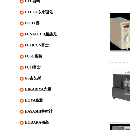
EYE岩崎
EYELA东京理化
ESCO 喜一
FUNATECH船越龙
FUJICON富士
FUSO富装
FUJI富士
GS吉艾斯
HIKARIYA光屋
HOYA豪雅
HAYASHI林时计
HODAKA穂高