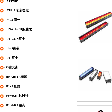
EYE岩崎
EYELA东京理化
ESCO 喜一
FUNATECH船越龙
FUJICON富士
FUSO富装
FUJI富士
GS吉艾斯
HIKARIYA光屋
HOYA豪雅
HAYASHI林时计
HODAKA穂高