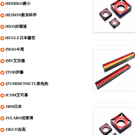
HISHIKO菱小
HEIDON新东科学
HIOS好握速
HUGLE日本藤宫
IMAO今尾
IMV艾目微
ITOH伊藤
IZUMIDENNETU泉电热
ICOM艾可慕
JRM日本
JULABO优莱博
JIKCO吉高