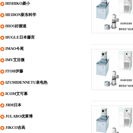
HISHIKO菱小
HEIDON新东科学
HIOS好握速
HUGLE日本藤宫
IMAO今尾
IMV艾目微
ITOH伊藤
IZUMIDENNETU泉电热
ICOM艾可慕
JRM日本
JULABO优莱博
JIKCO吉高