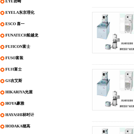
EYE岩崎
EYELA东京理化
ESCO 喜一
FUNATECH船越龙
FUJICON富士
FUSO富装
FUJI富士
GS吉艾斯
HIKARIYA光屋
HOYA豪雅
HAYASHI林时计
HODAKA穂高